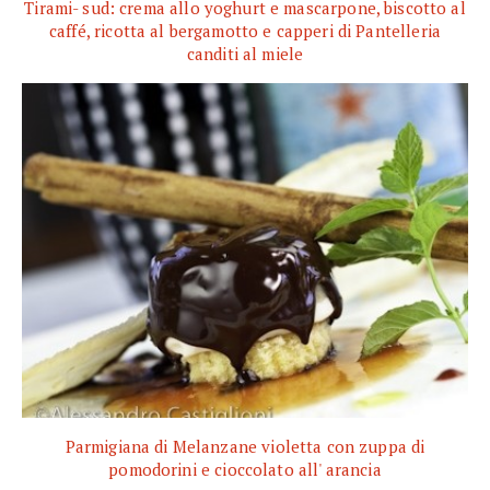
Tirami- sud: crema allo yoghurt e mascarpone, biscotto al
caffé, ricotta al bergamotto e capperi di Pantelleria
canditi al miele
Parmigiana di Melanzane violetta con zuppa di
pomodorini e cioccolato all' arancia