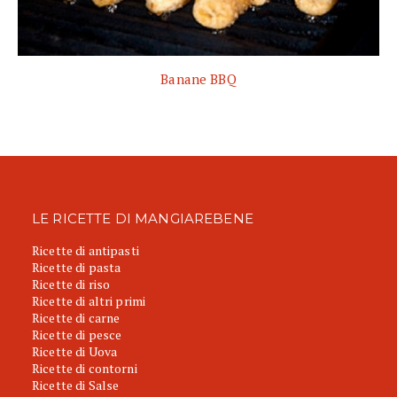
Banane BBQ
LE RICETTE DI MANGIAREBENE
Ricette di antipasti
Ricette di pasta
Ricette di riso
Ricette di altri primi
Ricette di carne
Ricette di pesce
Ricette di Uova
Ricette di contorni
Ricette di Salse