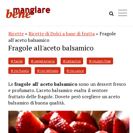
Ricette
»
Ricette di Dolci a base di frutta
» Fragole
all'aceto balsamico
Fragole all'aceto balsamico
# facile
# vegetariana
# celiachia
# gluten free
# no fuoco
# no lattosio
# no uova
Le
fragole all' aceto balsamico
sono un dessert fresco
e profumato. L'aceto balsamico esalta il sentore
fruttato delle fragole. Dovete però scegliere un aceto
balsamico di buona qualità.