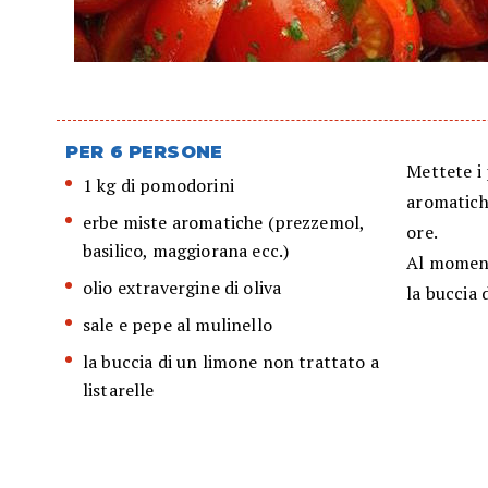
PER 6 PERSONE
Mettete i 
1 kg di pomodorini
aromatiche
erbe miste aromatiche (prezzemol,
ore.
basilico, maggiorana ecc.)
Al momento
olio extravergine di oliva
la buccia 
sale e pepe al mulinello
la buccia di un limone non trattato a
listarelle