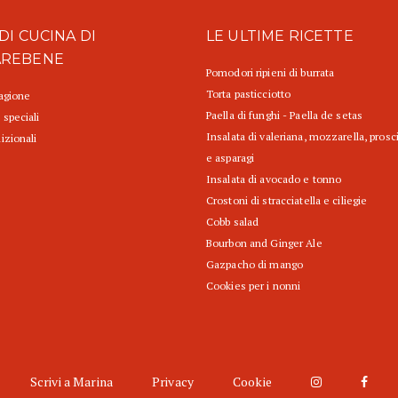
DI CUCINA DI
LE ULTIME RICETTE
AREBENE
Pomodori ripieni di burrata
Torta pasticciotto
tagione
Paella di funghi - Paella de setas
 speciali
Insalata di valeriana, mozzarella, prosc
izionali
e asparagi
Insalata di avocado e tonno
Crostoni di stracciatella e ciliegie
Cobb salad
Bourbon and Ginger Ale
Gazpacho di mango
Cookies per i nonni
Scrivi a Marina
Privacy
Cookie