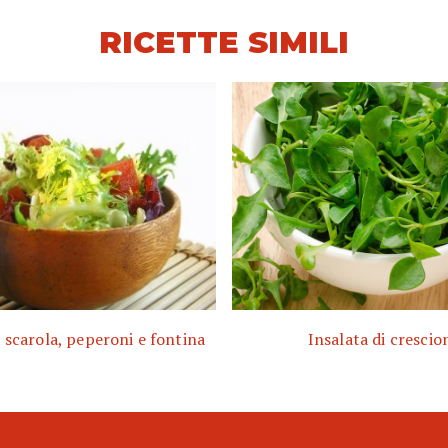
RICETTE SIMILI
i scarola, peperoni e fontina
Insalata di crescio