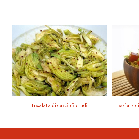
Insalata di carciofi crudi
Insalata d