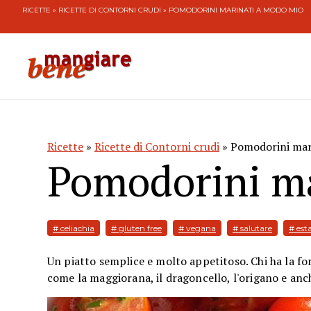
RICETTE
»
RICETTE DI CONTORNI CRUDI
» POMODORINI MARINATI A MODO MIO
Ricette
»
Ricette di Contorni crudi
» Pomodorini mar
Pomodorini ma
# celiachia
# gluten free
# vegana
# salutare
# est
Un piatto semplice e molto appetitoso. Chi ha la fo
come la maggiorana, il dragoncello, l'origano e anch