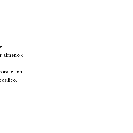
be
per almeno 4
ecorate con
basilico.