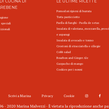
DI CUCINA DI
LE ULTIME RICETTE
AREBENE
Pomodori ripieni di burrata
Torta pasticciotto
tagione
Paella di funghi - Paella de setas
 speciali
Insalata di valeriana, mozzarella, prosc
izionali
e asparagi
Insalata di avocado e tonno
Crostoni di stracciatella e ciliegie
Cobb salad
Bourbon and Ginger Ale
Gazpacho di mango
Cookies per i nonni
Scrivi a Marina
Privacy
Cookie
6 - 2020 Marina Malvezzi - È vietata la riproduzione anche pa