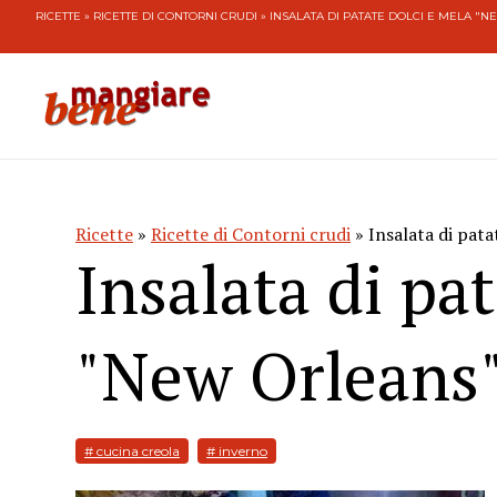
RICETTE
»
RICETTE DI CONTORNI CRUDI
» INSALATA DI PATATE DOLCI E MELA "
Ricette
»
Ricette di Contorni crudi
» Insalata di pata
Insalata di pa
"New Orleans
# cucina creola
# inverno