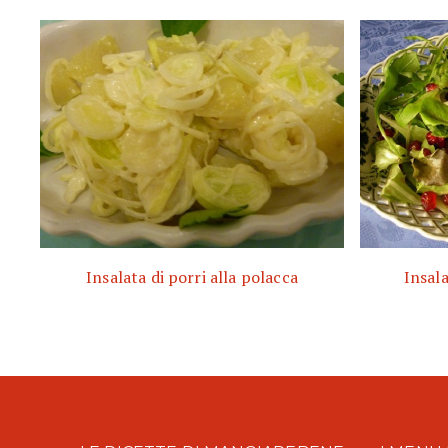
Insalata di porri alla polacca
Insal