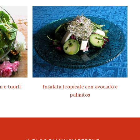
i e tuorli
Insalata tropicale con avocado e
palmitos