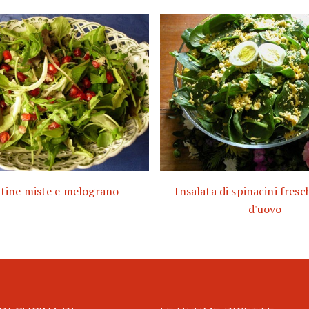
atine miste e melograno
Insalata di spinacini fresch
d'uovo