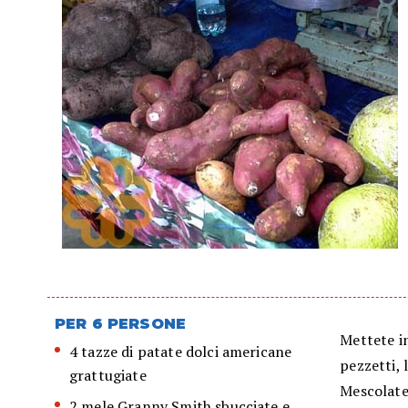
PER 6 PERSONE
Mettete in
4 tazze di patate dolci americane
pezzetti, 
grattugiate
Mescolate 
2 mele Granny Smith sbucciate e