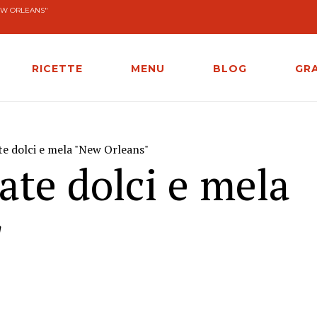
NEW ORLEANS"
RICETTE
MENU
BLOG
GR
te dolci e mela "New Orleans"
tate dolci e mela
"