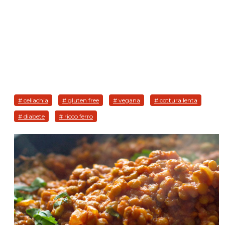
# celiachia
# gluten free
# vegana
# cottura lenta
# diabete
# ricco ferro