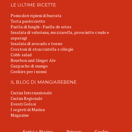
LE ULTIME RICETTE
Pomodori ripieni di burrata
Torta pasticciotto
Paella di funghi - Paella de setas
Insalata di valeriana, mozzarella, prosciutto crudo e
asparagi
Insalata di avocado e tonno
Crostoni di stracciatella e ciliegie
Cobb salad
Bourbon and Ginger Ale
Gazpacho di mango
Cookies per i nonni
IL BLOG DI MANGIAREBENE
Cucina Internazionale
Cucina Regionale
Eventi Golosi
I segreti di Marina
Magazine
Scrivi a Marina
Privacy
Cookie