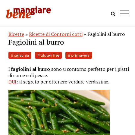
Ricette
»
Ricette di Contorni cotti
» Fagiolini al burro
Fagiolini al burro
# celiachia
# gluten free
# primavera
I
fagiolini al burro
sono u contorno perfetto per i piatti
di carne e di pesce.
QUI
:
il segreto per ottenere verdure verdissime
.