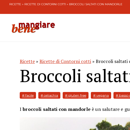
RICETTE
»
RICETTE DI CONTORNI COTTI
» BROCCOLI SALTATI CON MANDORLE
Ricette
»
Ricette di Contorni cotti
» Broccoli saltat
Broccoli salta
# facile
# celiachia
# gluten free
# vegana
# basso
I
broccoli saltati con mandorle
è un salutare e g