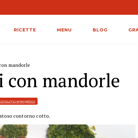
RICETTE
MENU
BLOG
GR
i con mandorle
ti con mandorle
 consumo energetico
ustoso contorno cotto.