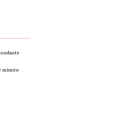
abbondante
he minuto