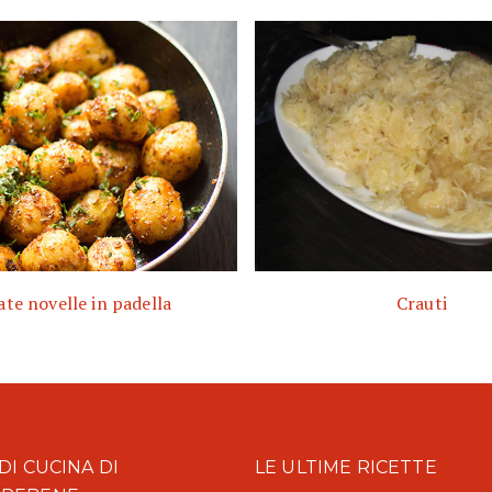
ate novelle in padella
Crauti
DI CUCINA DI
LE ULTIME RICETTE