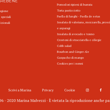
AREBENE
Pomodori ripieni di burrata
Torta pasticciotto
tagione
Paella di funghi - Paella de setas
 speciali
Insalata di valeriana, mozzarella, prosc
izionali
e asparagi
Insalata di avocado e tonno
Crostoni di stracciatella e ciliegie
Cobb salad
Bourbon and Ginger Ale
Gazpacho di mango
Cookies per i nonni
Scrivi a Marina
Privacy
Cookie
6 - 2020 Marina Malvezzi - È vietata la riproduzione anche pa