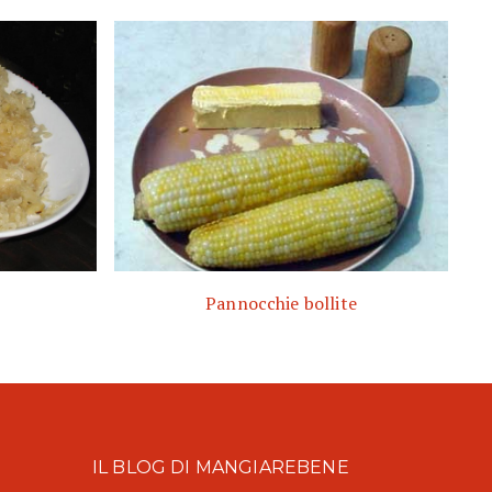
Pannocchie bollite
IL BLOG DI MANGIAREBENE