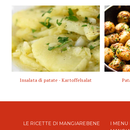
Insalata di patate - Kartoffelsalat
Pat
LE RICETTE DI MANGIAREBENE
I MENU 