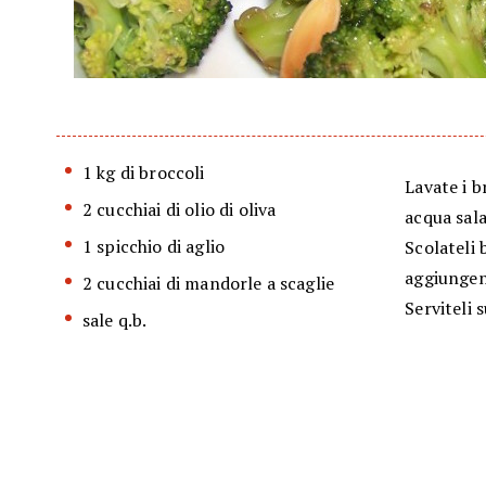
1 kg di broccoli
Lavate i b
2 cucchiai di olio di oliva
acqua sala
1 spicchio di aglio
Scolateli 
aggiungen
2 cucchiai di mandorle a scaglie
Serviteli 
sale q.b.