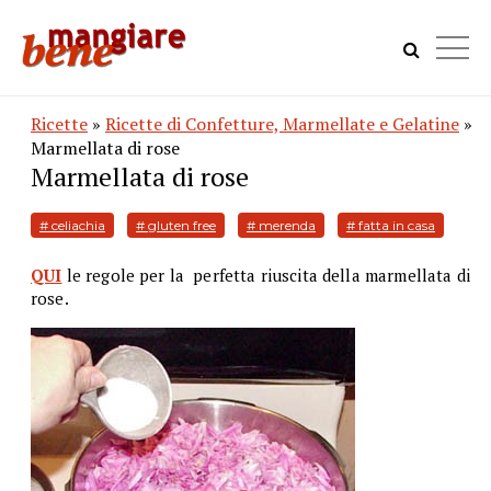
Ricette
»
Ricette di Confetture, Marmellate e Gelatine
»
Marmellata di rose
Marmellata di rose
# celiachia
# gluten free
# merenda
# fatta in casa
QUI
le regole per la perfetta riuscita della marmellata di
rose.