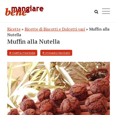
Ricette
»
Ricette di Biscotti e Dolcetti vari
» Muffin alla
Nutella
Muffin alla Nutella
# ricetta morbida
# impasto lievitato