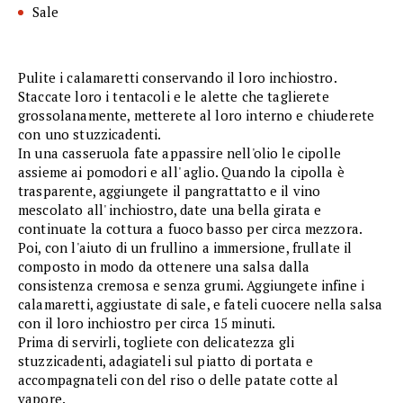
Sale
Pulite i calamaretti conservando il loro inchiostro.
Staccate loro i tentacoli e le alette che taglierete
grossolanamente, metterete al loro interno e chiuderete
con uno stuzzicadenti.
In una casseruola fate appassire nell'olio le cipolle
assieme ai pomodori e all' aglio. Quando la cipolla è
trasparente, aggiungete il pangrattatto e il vino
mescolato all' inchiostro, date una bella girata e
continuate la cottura a fuoco basso per circa mezzora.
Poi, con l'aiuto di un frullino a immersione, frullate il
composto in modo da ottenere una salsa dalla
consistenza cremosa e senza grumi. Aggiungete infine i
calamaretti, aggiustate di sale, e fateli cuocere nella salsa
con il loro inchiostro per circa 15 minuti.
Prima di servirli, togliete con delicatezza gli
stuzzicadenti, adagiateli sul piatto di portata e
accompagnateli con del riso o delle patate cotte al
vapore.