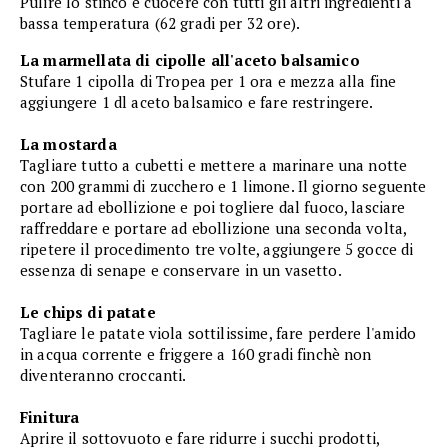
Pulire lo stinco e cuocere con tutti gli altri ingredienti a
bassa temperatura (62 gradi per 32 ore).
La marmellata di cipolle all'aceto balsamico
Stufare 1 cipolla di Tropea per 1 ora e mezza alla fine
aggiungere 1 dl aceto balsamico e fare restringere.
La mostarda
Tagliare tutto a cubetti e mettere a marinare una notte
con 200 grammi di zucchero e 1 limone. Il giorno seguente
portare ad ebollizione e poi togliere dal fuoco, lasciare
raffreddare e portare ad ebollizione una seconda volta,
ripetere il procedimento tre volte, aggiungere 5 gocce di
essenza di senape e conservare in un vasetto.
Le chips di patate
Tagliare le patate viola sottilissime, fare perdere l'amido
in acqua corrente e friggere a 160 gradi finchè non
diventeranno croccanti.
Finitura
Aprire il sottovuoto e fare ridurre i succhi prodotti,