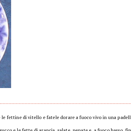
 le fettine di vitello e fatele dorare a fuoco vivo in una padella
 succo e le fette di arancia, salate, pepate e, a fuoco basso, fin