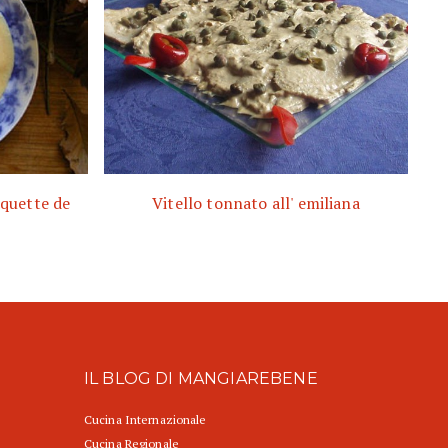
nquette de
Vitello tonnato all' emiliana
IL BLOG DI MANGIAREBENE
Cucina Internazionale
Cucina Regionale