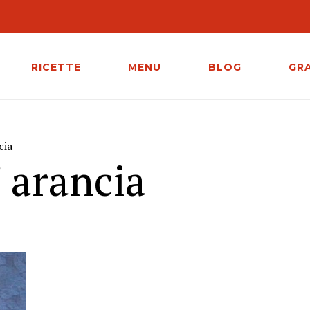
RICETTE
MENU
BLOG
GR
cia
' arancia