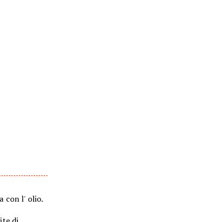
 con l' olio.
ite di