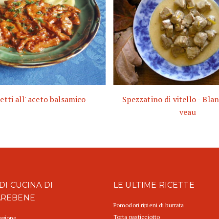
etti all' aceto balsamico
Spezzatino di vitello - Bla
veau
DI CUCINA DI
LE ULTIME RICETTE
AREBENE
Pomodori ripieni di burrata
Torta pasticciotto
tagione