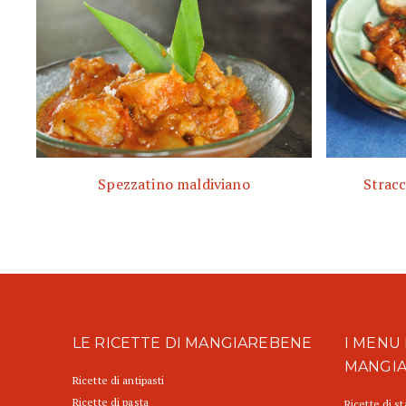
Spezzatino maldiviano
Stracc
LE RICETTE DI MANGIAREBENE
I MENU 
MANGI
Ricette di antipasti
Ricette di pasta
Ricette di s