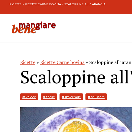
RICETTE
»
RICETTE CARNE BOVINA
» SCALOPPINE ALL' ARANCIA
Ricette
»
Ricette Carne bovina
» Scaloppine all' aran
Scaloppine all
# veloce
# facile
# invernale
# salutare