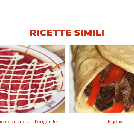
RICETTE SIMILI
o in salsa rosa: l'originale
Fajitas