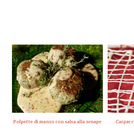
Polpette di manzo con salsa alla senape
Carpacci