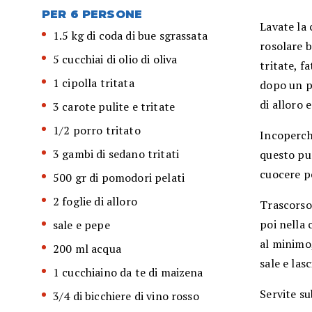
PER 6 PERSONE
Lavate la 
1.5 kg di coda di bue sgrassata
rosolare b
5 cucchiai di olio di oliva
tritate, f
1 cipolla tritata
dopo un pa
di alloro 
3 carote pulite e tritate
1/2 porro tritato
Incoperchi
3 gambi di sedano tritati
questo pun
cuocere pe
500 gr di pomodori pelati
2 foglie di alloro
Trascorso 
poi nella 
sale e pepe
al minimo,
200 ml acqua
sale e las
1 cucchiaino da te di maizena
Servite s
3/4 di bicchiere di vino rosso