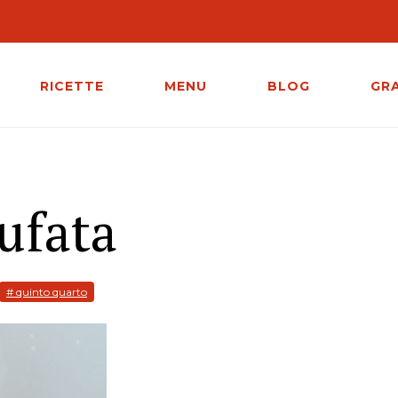
RICETTE
MENU
BLOG
GR
ufata
# quinto quarto