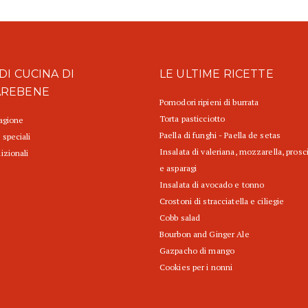
DI CUCINA DI
LE ULTIME RICETTE
AREBENE
Pomodori ripieni di burrata
Torta pasticciotto
tagione
Paella di funghi - Paella de setas
 speciali
Insalata di valeriana, mozzarella, prosc
izionali
e asparagi
Insalata di avocado e tonno
Crostoni di stracciatella e ciliegie
Cobb salad
Bourbon and Ginger Ale
Gazpacho di mango
Cookies per i nonni