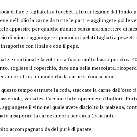
coda di bue e tagliatela a tocchetti. In un tegame dal fondo 
ene nell' olio la carne da tutte le parti e aggiungete poi le v
atele appassire per qualche minuto senza mai smettere di mes
io di minuti aggiungete i pomodori pelati tagliati a pezzettin
e insaporite con il sale e con il pepe.
ate e continuate la cottura a fuoco molto basso per circa 40
to, togliete il coperchio, date una bella mescolata, ricoperc
r ancora 1 ora in modo che la carne si cuocia bene.
questo tempo estraete la coda, staccate la carne dall'osso 
casseruola, versatevi l'acqua e fate riprendere il bollore. Port
 aggiungete il vino nel quale avete disciolto la maizena, contr
ciate insaporire la carne ancora per circa 15 minuti.
ubito accompagnato da del purè di patate.