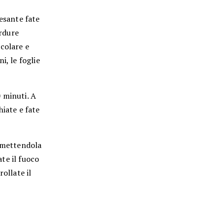
pesante fate
erdure
colare e
i, le foglie
 minuti. A
hiate e fate
rimettendola
ate il fuoco
ollate il