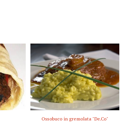
Ossobuco in gremolata "De.Co"