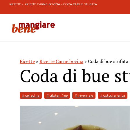
RICETTE
»
RICETTE CARNE BOVINA
» CODA DI BUE STUFATA
Ricette
»
Ricette Carne bovina
» Coda di bue stufata
Coda di bue st
# celiachia
# gluten free
# invernale
# cottura lenta