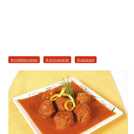
# mediterranea
# primaverile
# salutare