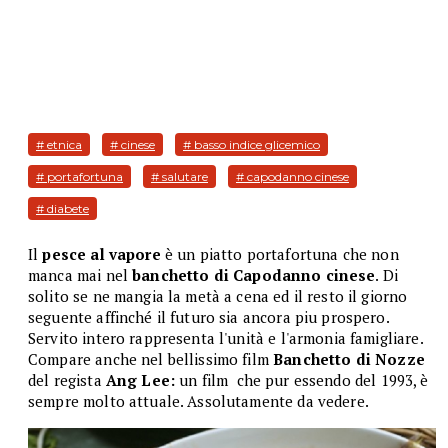
# etnica
# cinese
# basso indice glicemico
# portafortuna
# salutare
# capodanno cinese
# diabete
Il
pesce al vapore
è un piatto portafortuna che non
manca mai nel
banchetto di Capodanno
cinese
. Di
solito se ne mangia la metà a cena ed il resto il giorno
seguente affinché il futuro sia ancora piu prospero.
Servito intero rappresenta l'unità e l'armonia famigliare.
Compare anche nel bellissimo film
Banchetto di Nozze
del regista
Ang Lee:
un film
che pur essendo del 1993, è
sempre molto attuale. Assolutamente da vedere.