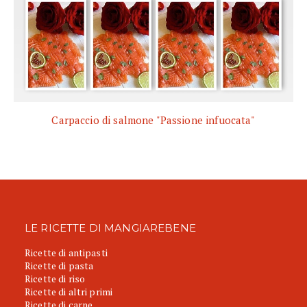
Carpaccio di salmone "Passione infuocata"
LE RICETTE DI MANGIAREBENE
Ricette di antipasti
Ricette di pasta
Ricette di riso
Ricette di altri primi
Ricette di carne