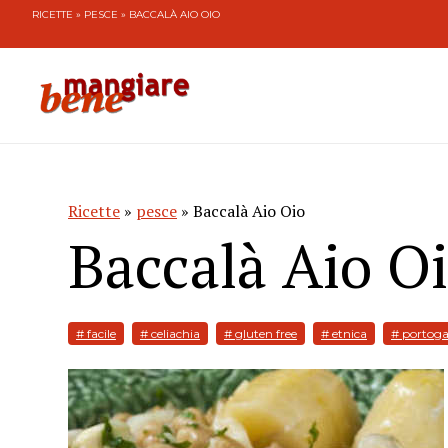
RICETTE
»
PESCE
» BACCALÀ AIO OIO
Ricette
»
pesce
» Baccalà Aio Oio
Baccalà Aio Oi
# facile
# celiachia
# gluten free
# etnica
# portoga