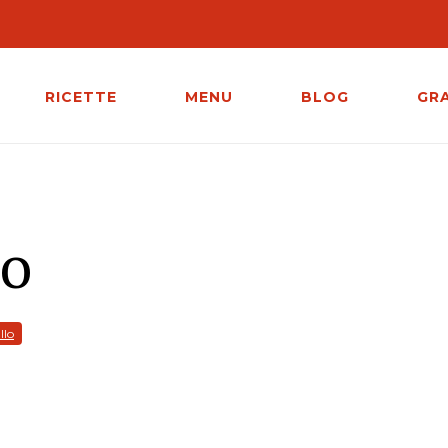
RICETTE
MENU
BLOG
GR
o
llo