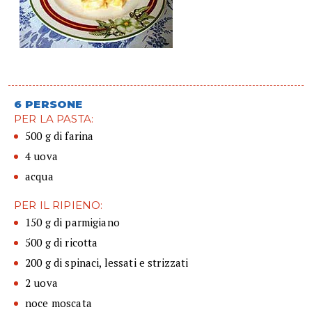
6 PERSONE
PER LA PASTA:
500 g di farina
4 uova
acqua
PER IL RIPIENO:
150 g di parmigiano
500 g di ricotta
200 g di spinaci, lessati e strizzati
2 uova
noce moscata