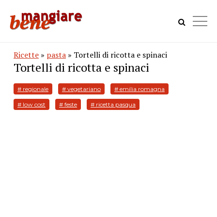
Ricette
»
pasta
» Tortelli di ricotta e spinaci
Tortelli di ricotta e spinaci
# regionale
# vegetariano
# emilia romagna
# low cost
# feste
# ricetta pasqua