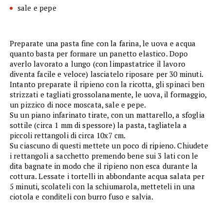
sale e pepe
Preparate una pasta fine con la farina, le uova e acqua
quanto basta per formare un panetto elastico. Dopo
averlo lavorato a lungo (con limpastatrice il lavoro
diventa facile e veloce) lasciatelo riposare per 30 minuti.
Intanto preparate il ripieno con la ricotta, gli spinaci ben
strizzati e tagliati grossolanamente, le uova, il formaggio,
un pizzico di noce moscata, sale e pepe.
Su un piano infarinato tirate, con un mattarello, a sfoglia
sottile (circa 1 mm di spessore) la pasta, tagliatela a
piccoli rettangoli di circa 10x7 cm.
Su ciascuno di questi mettete un poco di ripieno. Chiudete
i rettangoli a sacchetto premendo bene sui 3 lati con le
dita bagnate in modo che il ripieno non esca durante la
cottura. Lessate i tortelli in abbondante acqua salata per
5 minuti, scolateli con la schiumarola, metteteli in una
ciotola e conditeli con burro fuso e salvia.