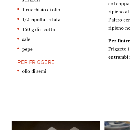
col coppap
1 cucchiaio di olio
ripieno al
1/2 cipolla tritata
l’altro ce
ripieno no
150 g di ricotta
sale
Per finir
Friggete i
pepe
entrambi i
PER FRIGGERE
olio di semi