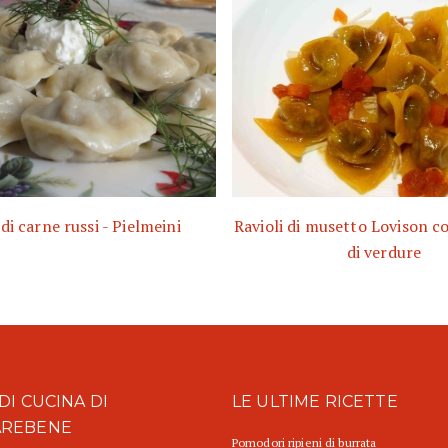
 di carne russi - Pielmeini
Ravioli di musetto Lovison 
di verdure
DI CUCINA DI
LE ULTIME RICETTE
AREBENE
Pomodori ripieni di burrata