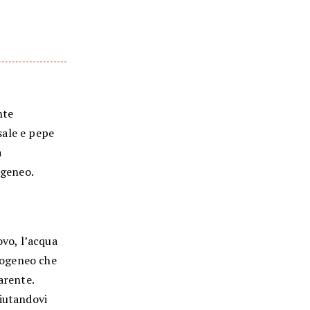
nte
 sale e pepe
a
ogeneo.
ovo, l’acqua
omogeneo che
arente.
aiutandovi