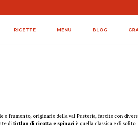
RICETTE
MENU
BLOG
GR
ale e frumento, originarie della val Pusteria, farcite con divers
nte di
tirtlan di ricotta e spinaci
è quella classica e di soli