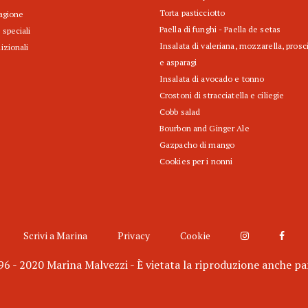
Torta pasticciotto
tagione
Paella di funghi - Paella de setas
 speciali
Insalata di valeriana, mozzarella, prosc
izionali
e asparagi
Insalata di avocado e tonno
Crostoni di stracciatella e ciliegie
Cobb salad
Bourbon and Ginger Ale
Gazpacho di mango
Cookies per i nonni
Scrivi a Marina
Privacy
Cookie
6 - 2020 Marina Malvezzi - È vietata la riproduzione anche pa