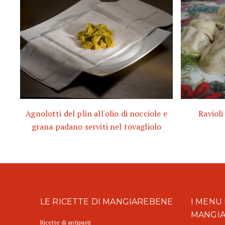
Agnolotti del plin all'olio di nocciole e
Ravioli
grana padano serviti nel tovagliolo
LE RICETTE DI MANGIAREBENE
I MENU 
MANGI
Ricette di antipasti