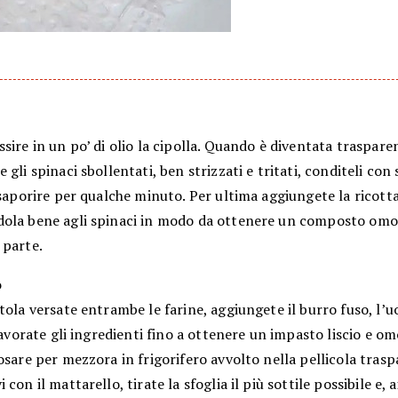
sire in un po’ di olio la cipolla. Quando è diventata traspare
 gli spinaci sbollentati, ben strizzati e tritati, conditeli con
nsaporire per qualche minuto. Per ultima aggiungete la ricott
ola bene agli spinaci in modo da ottenere un composto om
 parte.
o
tola versate entrambe le farine, aggiungete il burro fuso, l’u
 Lavorate gli ingredienti fino a ottenere un impasto liscio e 
osare per mezzora in frigorifero avvolto nella pellicola trasp
 con il mattarello, tirate la sfoglia il più sottile possibile e, 