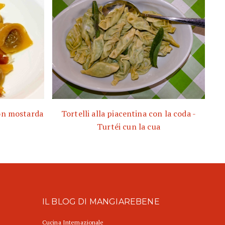
con mostarda
Tortelli alla piacentina con la coda -
Turtéi cun la cua
IL BLOG DI MANGIAREBENE
Cucina Internazionale