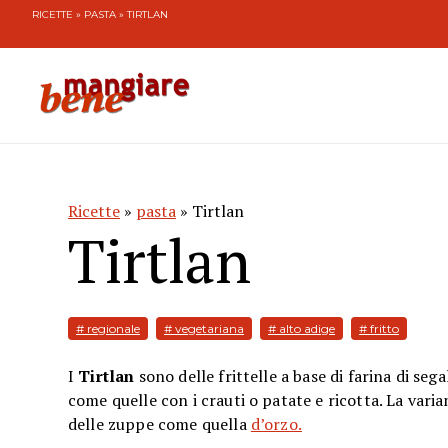
RICETTE
»
PASTA
» TIRTLAN
Ricette
»
pasta
» Tirtlan
Tirtlan
# regionale
# vegetariana
# alto adige
# fritto
I
Tirtlan
sono delle frittelle a base di farina di seg
come quelle con i crauti o patate e ricotta. La varia
delle zuppe come quella
d’orzo.