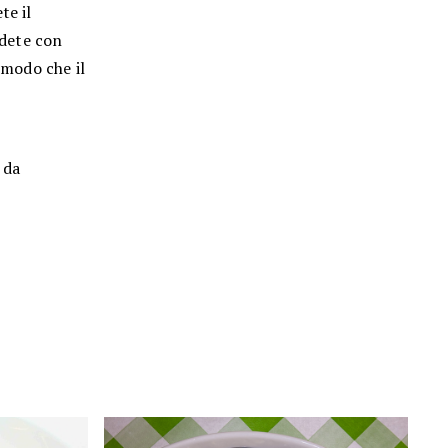
te il
udete con
 modo che il
 da