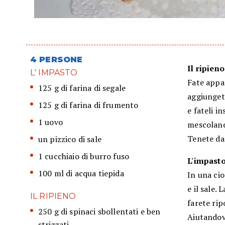
4 PERSONE
Il ripieno
L' IMPASTO
Fate appas
125 g di farina di segale
aggiungete
125 g di farina di frumento
e fateli i
1 uovo
mescoland
Tenete da
un pizzico di sale
1 cucchiaio di burro fuso
L'impast
100 ml di acqua tiepida
In una cio
e il sale.
IL RIPIENO
farete rip
250 g di spinaci sbollentati e ben
Aiutandovi
strizzati