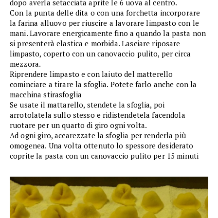
dopo averla setacciata aprite le 6 uova al centro.
Con la punta delle dita o con una forchetta incorporare
la farina alluovo per riuscire a lavorare limpasto con le
mani. Lavorare energicamente fino a quando la pasta non
si presenterà elastica e morbida. Lasciare riposare
limpasto, coperto con un canovaccio pulito, per circa
mezzora.
Riprendere limpasto e con laiuto del matterello
cominciare a tirare la sfoglia. Potete farlo anche con la
macchina stirasfoglia
Se usate il mattarello, stendete la sfoglia, poi
arrotolatela sullo stesso e ridistendetela facendola
ruotare per un quarto di giro ogni volta.
Ad ogni giro, accarezzate la sfoglia per renderla più
omogenea. Una volta ottenuto lo spessore desiderato
coprite la pasta con un canovaccio pulito per 15 minuti