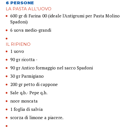
6 PERSONE
LA PASTA ALL'UOVO
600 gr di Farina 00 (ideale l'Antigrumi per Pasta Molino
Spadoni)
6 uova medio-grandi
IL RIPIENO
1 uovo
90 gr ricotta -
90 gr Antico formaggio nel sacco Spadoni
30 gr Parmigiano
200 gr petto di cappone
Sale q.b.- Pepe q.b.
noce moscata
1 foglia di salvia
scorza di limone a piacere.