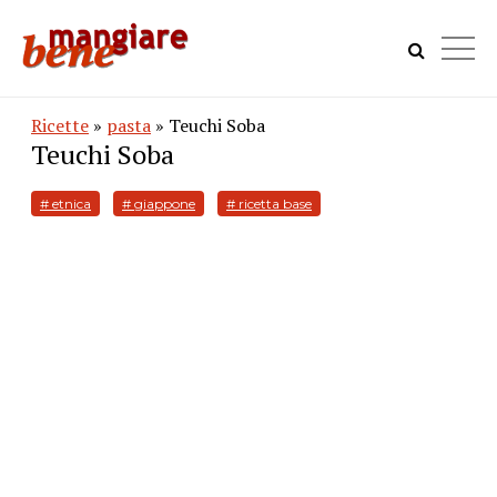
Ricette
»
pasta
» Teuchi Soba
Teuchi Soba
# etnica
# giappone
# ricetta base