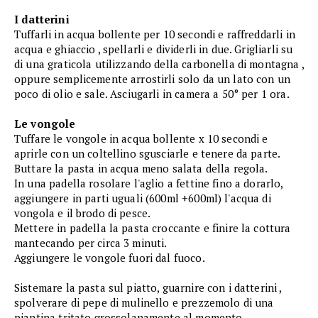
I datterini
Tuffarli in acqua bollente per 10 secondi e raffreddarli in
acqua e ghiaccio , spellarli e dividerli in due. Grigliarli su
di una graticola utilizzando della carbonella di montagna ,
oppure semplicemente arrostirli solo da un lato con un
poco di olio e sale. Asciugarli in camera a 50° per 1 ora.
Le vongole
Tuffare le vongole in acqua bollente x 10 secondi e
aprirle con un coltellino sgusciarle e tenere da parte.
Buttare la pasta in acqua meno salata della regola.
In una padella rosolare l'aglio a fettine fino a dorarlo,
aggiungere in parti uguali (600ml +600ml) l'acqua di
vongola e il brodo di pesce.
Mettere in padella la pasta croccante e finire la cottura
mantecando per circa 3 minuti.
Aggiungere le vongole fuori dal fuoco.
Sistemare la pasta sul piatto, guarnire con i datterini ,
spolverare di pepe di mulinello e prezzemolo di una
piantina tritato grossolanamente al momento.