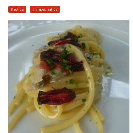
# estiva
# impegnativa