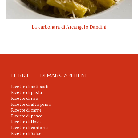
La carbonara di Arcangelo Dandini
LE RICETTE DI MANGIAREBENE
Ricette di antipasti
Ricette di pasta
Ricette di riso
Ricette di altri primi
Ricette di carne
Ricette di pesce
Ricette di Uova
Ricette di contorni
Ricette di Salse