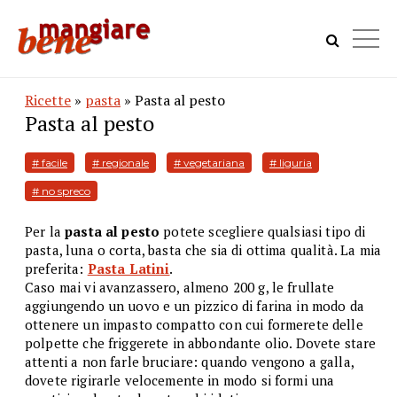
Ricette
»
pasta
» Pasta al pesto
Pasta al pesto
# facile
# regionale
# vegetariana
# liguria
# no spreco
Per la
pasta al pesto
potete scegliere qualsiasi tipo di
pasta, luna o corta, basta che sia di ottima qualità. La mia
preferita:
Pasta Latini
.
Caso mai vi avanzassero, almeno 200 g, le frullate
aggiungendo un uovo e un pizzico di farina in modo da
ottenere un impasto compatto con cui formerete delle
polpette che friggerete in abbondante olio. Dovete stare
attenti a non farle bruciare: quando vengono a galla,
dovete rigirarle velocemente in modo si formi una