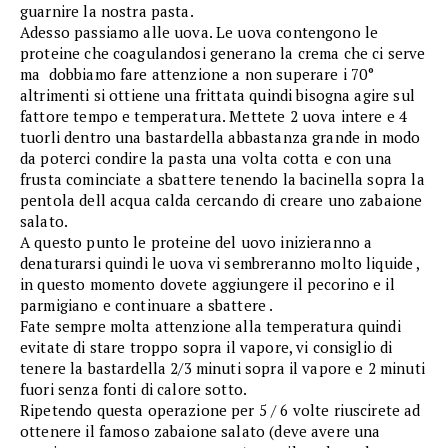
guarnire la nostra pasta.
Adesso passiamo alle uova. Le uova contengono le
proteine che coagulandosi generano la crema che ci serve
ma dobbiamo fare attenzione a non superare i 70°
altrimenti si ottiene una frittata quindi bisogna agire sul
fattore tempo e temperatura. Mettete 2 uova intere e 4
tuorli dentro una bastardella abbastanza grande in modo
da poterci condire la pasta una volta cotta e con una
frusta cominciate a sbattere tenendo la bacinella sopra la
pentola dell acqua calda cercando di creare uno zabaione
salato.
A questo punto le proteine del uovo inizieranno a
denaturarsi quindi le uova vi sembreranno molto liquide ,
in questo momento dovete aggiungere il pecorino e il
parmigiano e continuare a sbattere .
Fate sempre molta attenzione alla temperatura quindi
evitate di stare troppo sopra il vapore, vi consiglio di
tenere la bastardella 2/3 minuti sopra il vapore e 2 minuti
fuori senza fonti di calore sotto.
Ripetendo questa operazione per 5 / 6 volte riuscirete ad
ottenere il famoso zabaione salato (deve avere una