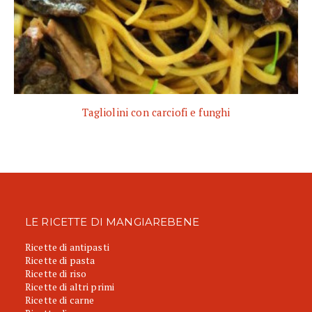
Tagliolini con carciofi e funghi
LE RICETTE DI MANGIAREBENE
Ricette di antipasti
Ricette di pasta
Ricette di riso
Ricette di altri primi
Ricette di carne