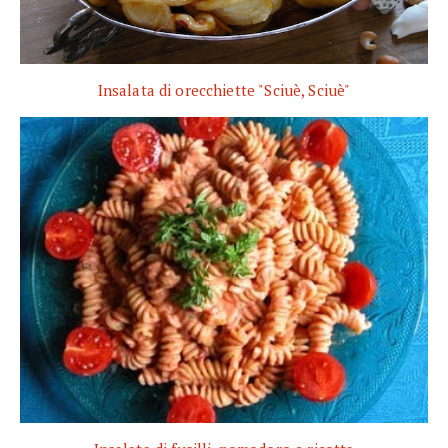
Insalata di orecchiette "Sciuè, Sciuè"