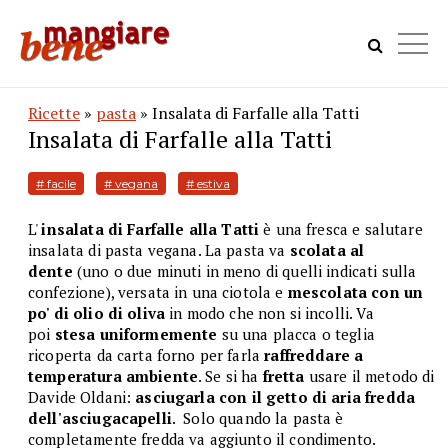
Ricette
»
pasta
» Insalata di Farfalle alla Tatti
Insalata di Farfalle alla Tatti
# facile
# vegana
# estiva
L'
insalata di Farfalle alla Tatti
è una fresca e salutare
insalata di pasta vegana. La pasta va
scolata al
dente
(uno o due minuti in meno di quelli indicati sulla
confezione), versata in una ciotola e
mescolata con un
po' di olio di oliva
in modo che non si incolli. Va
poi
stesa uniformemente
su una placca o teglia
ricoperta da carta forno per farla
raffreddare a
temperatura ambiente
. Se si ha
fretta
usare il metodo di
Davide Oldani:
asciugarla con il getto di aria fredda
dell'asciugacapelli
. Solo quando la pasta è
completamente fredda va aggiunto il condimento.