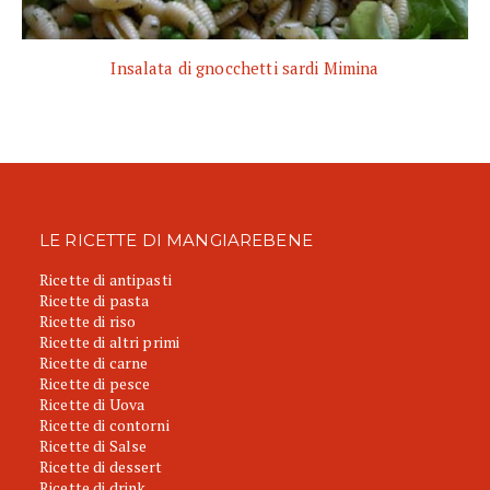
Insalata di gnocchetti sardi Mimina
LE RICETTE DI MANGIAREBENE
Ricette di antipasti
Ricette di pasta
Ricette di riso
Ricette di altri primi
Ricette di carne
Ricette di pesce
Ricette di Uova
Ricette di contorni
Ricette di Salse
Ricette di dessert
Ricette di drink