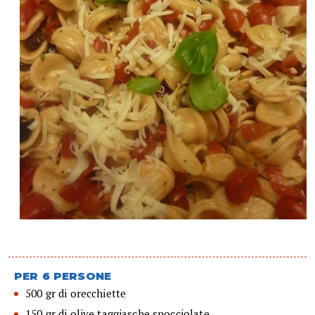
PER 6 PERSONE
500 gr di orecchiette
150 gr di olive taggiasche snocciolate