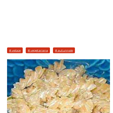
# veloce
# vegetariana
# autunnale