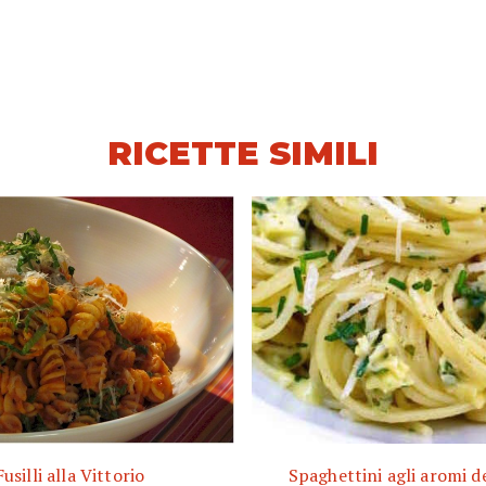
RICETTE SIMILI
Fusilli alla Vittorio
Spaghettini agli aromi del