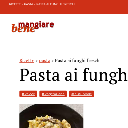
RICETTE
»
PASTA
» PASTA AI FUNGHI FRESCHI
Ricette
»
pasta
» Pasta ai funghi freschi
Pasta ai fungh
# veloce
# vegetariana
# autunnale