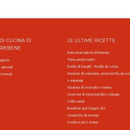
DI CUCINA DI
LE ULTIME RICETTE
AREBENE
Pomodori ripieni di burrata
Torta pasticciotto
tagione
Paella di funghi - Paella de setas
 speciali
Insalata di valeriana, mozzarella, prosc
izionali
e asparagi
Insalata di avocado e tonno
Crostoni di stracciatella e ciliegie
Cobb salad
Bourbon and Ginger Ale
Gazpacho di mango
Cookies per i nonni