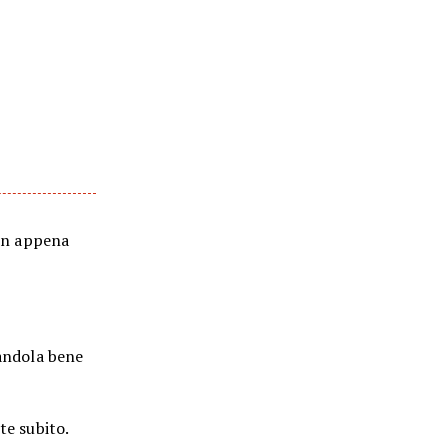
non appena
candola bene
te subito.