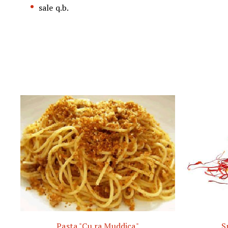
sale q.b.
Pasta "Cu ra Muddica"
S