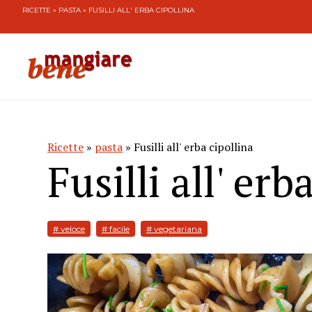
RICETTE
»
PASTA
» FUSILLI ALL' ERBA CIPOLLINA
Ricette
»
pasta
» Fusilli all' erba cipollina
Fusilli all' erb
# veloce
# facile
# vegetariana