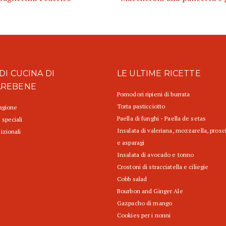
DI CUCINA DI
LE ULTIME RICETTE
AREBENE
Pomodori ripieni di burrata
Torta pasticciotto
tagione
Paella di funghi - Paella de setas
 speciali
Insalata di valeriana, mozzarella, prosc
izionali
e asparagi
Insalata di avocado e tonno
Crostoni di stracciatella e ciliegie
Cobb salad
Bourbon and Ginger Ale
Gazpacho di mango
Cookies per i nonni