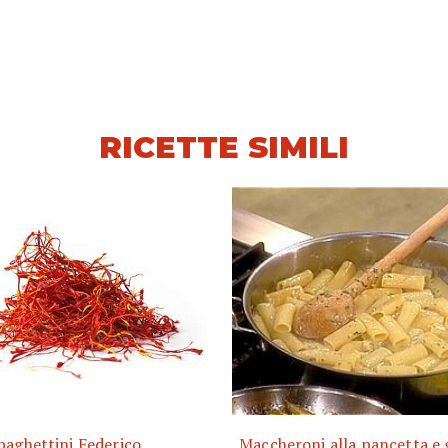
RICETTE SIMILI
paghettini Federico
Maccheroni alla pancetta e