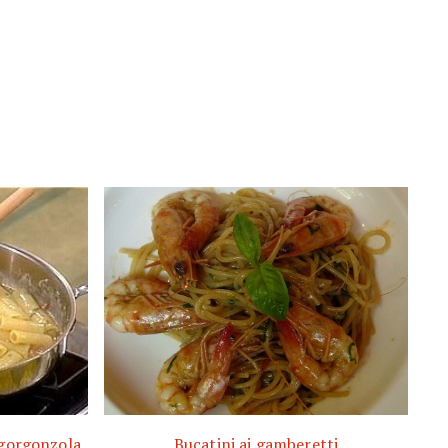
 gorgonzola
Bucatini ai gamberetti