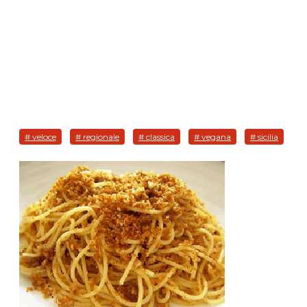
# veloce
# regionale
# classica
# vegana
# sicilia