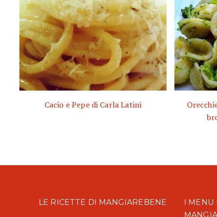
Cacio e Pepe di Carla Latini
Orecchie
bro
LE RICETTE DI MANGIAREBENE
I MENU 
MANGI