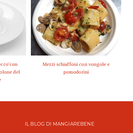
ecco"con
Mezzi schiaffoni con vongole e
volone del
pomodorini
e
IL BLOG DI MANGIAREBENE