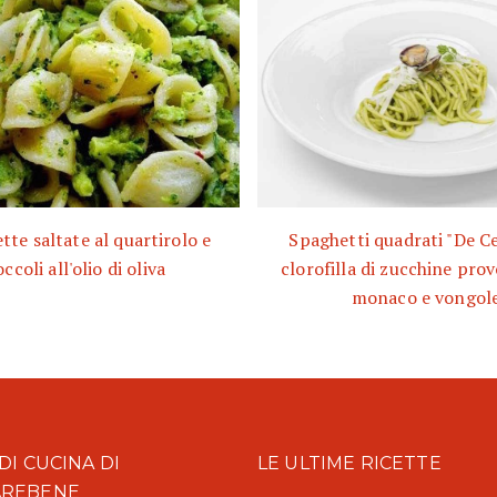
tte saltate al quartirolo e
Spaghetti quadrati "De C
ccoli all'olio di oliva
clorofilla di zucchine pro
monaco e vongol
DI CUCINA DI
LE ULTIME RICETTE
AREBENE