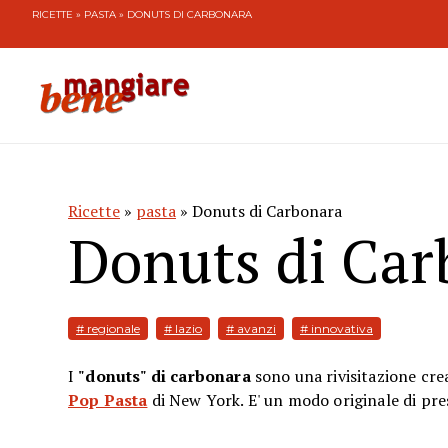
RICETTE
»
PASTA
» DONUTS DI CARBONARA
Ricette
»
pasta
» Donuts di Carbonara
Donuts di Car
# regionale
# lazio
# avanzi
# innovativa
​I
"donuts" di carbonara
sono una rivisitazione crea
Pop Pasta
di New York. E' un modo originale di pre