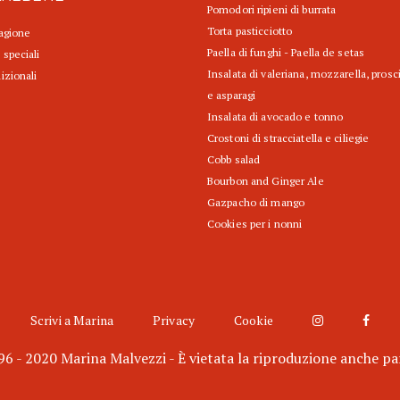
Pomodori ripieni di burrata
Torta pasticciotto
tagione
Paella di funghi - Paella de setas
 speciali
Insalata di valeriana, mozzarella, prosc
izionali
e asparagi
Insalata di avocado e tonno
Crostoni di stracciatella e ciliegie
Cobb salad
Bourbon and Ginger Ale
Gazpacho di mango
Cookies per i nonni
Scrivi a Marina
Privacy
Cookie
6 - 2020 Marina Malvezzi - È vietata la riproduzione anche pa