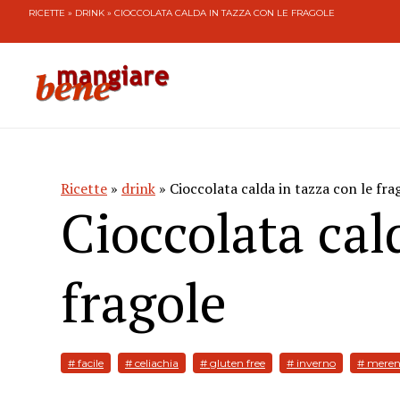
RICETTE
»
DRINK
» CIOCCOLATA CALDA IN TAZZA CON LE FRAGOLE
Ricette
»
drink
» Cioccolata calda in tazza con le fra
Cioccolata cal
fragole
# facile
# celiachia
# gluten free
# inverno
# mere