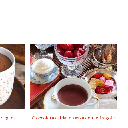
a vegana
Cioccolata calda in tazza con le fragole