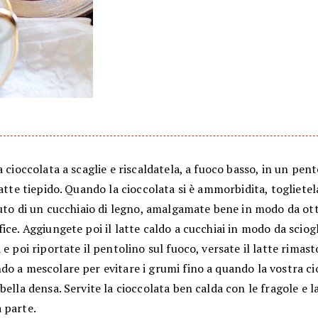
a cioccolata a scaglie e riscaldatela, a fuoco basso, in un pen
latte tiepido. Quando la cioccolata si è ammorbidita, toglietel
aiuto di un cucchiaio di legno, amalgamate bene in modo da o
ice. Aggiungete poi il latte caldo a cucchiai in modo da sciog
 e poi riportate il pentolino sul fuoco, versate il latte rimast
o a mescolare per evitare i grumi fino a quando la vostra ci
bella densa. Servite la cioccolata ben calda con le fragole e 
 parte.