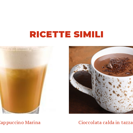
RICETTE SIMILI
Cappuccino Marina
Cioccolata calda in tazz