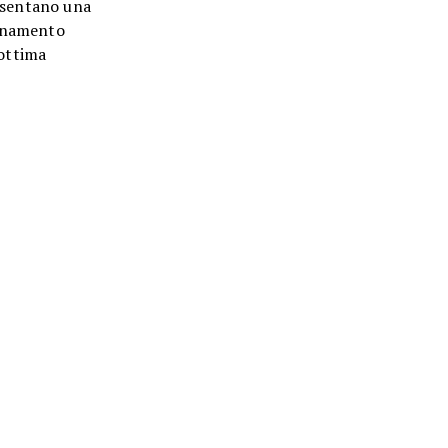
resentano una
binamento
 ottima