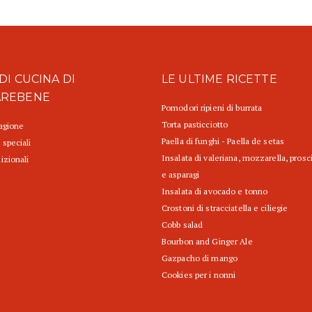
DI CUCINA DI
LE ULTIME RICETTE
AREBENE
Pomodori ripieni di burrata
Torta pasticciotto
tagione
Paella di funghi - Paella de setas
 speciali
Insalata di valeriana, mozzarella, prosc
izionali
e asparagi
Insalata di avocado e tonno
Crostoni di stracciatella e ciliegie
Cobb salad
Bourbon and Ginger Ale
Gazpacho di mango
Cookies per i nonni