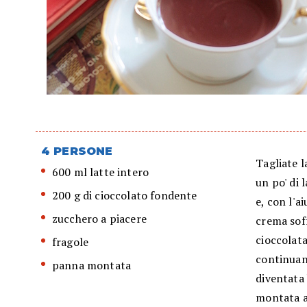
4 PERSONE
Tagliate l
600 ml latte intero
un po' di 
200 g di cioccolato fondente
e, con l'
zucchero a piacere
crema soff
cioccolata
fragole
continuand
panna montata
diventata 
montata a