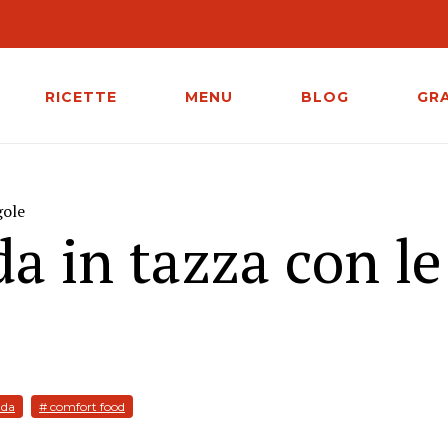
RICETTE
MENU
BLOG
GR
gole
da in tazza con le
nda
# comfort food