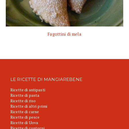
Fagottini di mela
LE RICETTE DI MANGIAREBENE
Ricette di antipasti
Ricette di pasta
Ricette di riso
Ricette di altri primi
Ricette di carne
Ricette di pesce
Ricette di Uova
Ricette di contorni