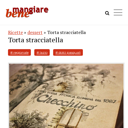
Ricette
»
dessert
» Torta stracciatella
Torta stracciatella
# regionale
# lazio
# dolci pasquali