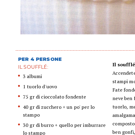
PER 4 PERSONE
Il souffl
IL SOUFFLÉ:
Accendete 
3 albumi
stampi mo
1 tuorlo d'uovo
Fate fonde
75 gr di cioccolato fondente
neve ben 
tuorlo, me
40 gr di zucchero + un po' per lo
stampo
amalgamate
composto 
30 gr di burro + quello per imburrare
ben gonfi,
lo stampo