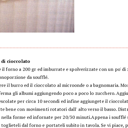
é di cioccolato
il forno a 200 gr ed imburrate e spolverizzate con un po' di
noporzione da soufflé.
re il burro ed il cioccolato al microonde o a bagnomaria. Mo
ferma gli albumi aggiungendo poco a poco lo zucchero. Aggiu
scolate per circa 10 secondi ed infine aggiungete il cioccolat
 bene con movimenti rotatori dall' alto verso il basso. Distri
nella forme ed infornate per 20/30 minuti.Appena i soufflé
 toglieteli dal forno e portateli subito in tavola. Se vi piace, 