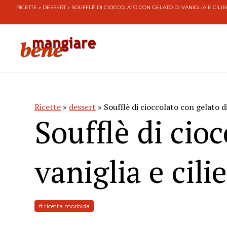
RICETTE
»
DESSERT
» SOUFFLÈ DI CIOCCOLATO CON GELATO DI VANIGLIA E CILIE
Ricette
»
dessert
» Soufflè di cioccolato con gelato di 
Soufflè di cioc
vaniglia e cili
# ricetta morbida