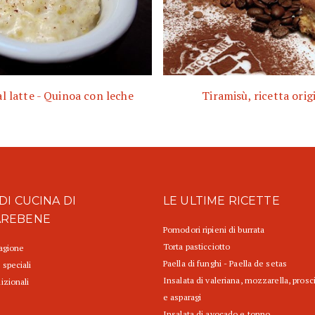
l latte - Quinoa con leche
Tiramisù, ricetta orig
DI CUCINA DI
LE ULTIME RICETTE
AREBENE
Pomodori ripieni di burrata
Torta pasticciotto
tagione
Paella di funghi - Paella de setas
 speciali
Insalata di valeriana, mozzarella, prosc
izionali
e asparagi
Insalata di avocado e tonno