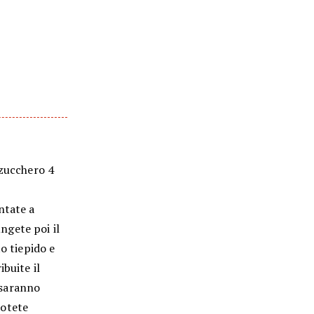
 zucchero 4
ntate a
ngete poi il
o tiepido e
buite il
 saranno
potete