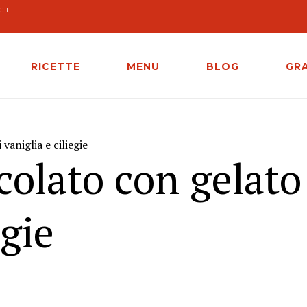
GIE
RICETTE
MENU
BLOG
GR
vaniglia e ciliegie
colato con gelato
egie