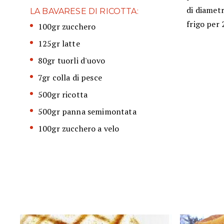
di diamet
LA BAVARESE DI RICOTTA:
frigo per 
100gr zucchero
125gr latte
80gr tuorli d'uovo
7gr colla di pesce
500gr ricotta
500gr panna semimontata
100gr zucchero a velo