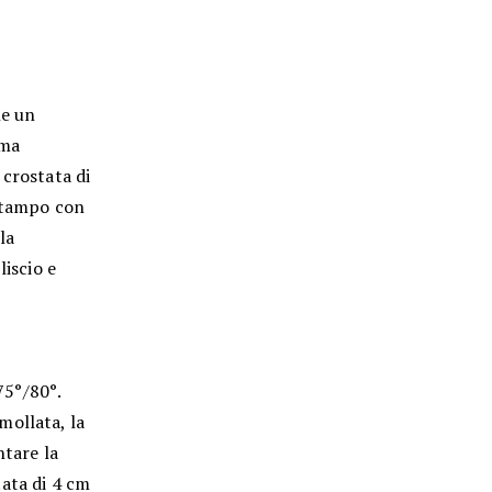
ne un
ema
 crostata di
 stampo con
la
liscio e
75°/80°.
mollata, la
ntare la
tata di 4 cm