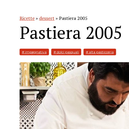
Ricette
»
dessert
» Pastiera 2005
Pastiera 2005
# impegnativa
# dolci pasquali
# alta pasticceria