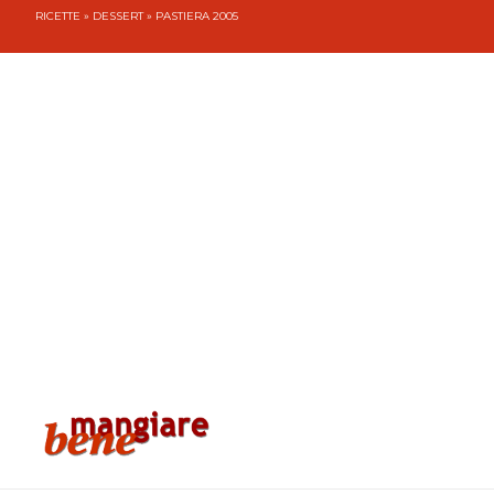
RICETTE
»
DESSERT
» PASTIERA 2005