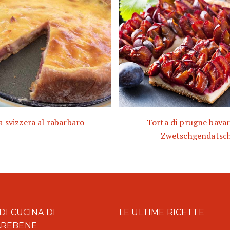
a svizzera al rabarbaro
Torta di prugne bavar
Zwetschgendatsch
DI CUCINA DI
LE ULTIME RICETTE
AREBENE