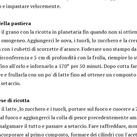
o e impastare velocemente.
ella pastiera
il grano con la ricotta in planetaria fin quando non si ottie
omogeneo. Aggiungerci le uova, i tuorli, lo zucchero e la cr
 con i cubetti di scorzette d'arance. Foderare uno stampo da
irconferenza e 5 cm di profondità con la frolla, riempire lo
 fino all'orlo e infornarlo a 170° per 50 minuti. Dopo cotta far
e e frullarla con un po' di latte fino ad ottener un composto 
 setaccio.
se di ricotta
il latte ,lo zucchero e i tuorli, portare sul fuoco e cuocere a 
dal fuoco e aggiungerci la colla di pesce precedentemente am
malgamare il tutto e passare a setaccio. Fare raffreddare, mo
ncorporare al primo composto, formare dei cilindri con l'ace