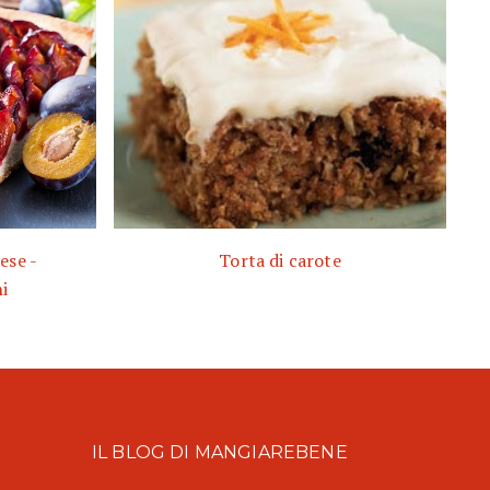
ese -
Torta di carote
i
IL BLOG DI MANGIAREBENE