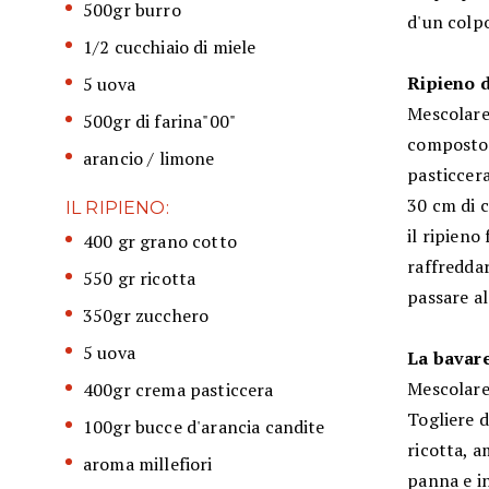
500gr burro
d'un colp
1/2 cucchiaio di miele
Ripieno d
5 uova
Mescolare 
500gr di farina"00"
composto 
arancio / limone
pasticcera
30 cm di c
IL RIPIENO:
il ripieno
400 gr grano cotto
raffreddar
550 gr ricotta
passare al
350gr zucchero
5 uova
La bavare
Mescolare 
400gr crema pasticcera
Togliere 
100gr bucce d'arancia candite
ricotta, a
aroma millefiori
panna e i