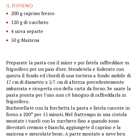
IL RIPIENO
200 g caprino fresco
120 g di zucchero
4 uova separte
50 g Maizena
Preparate la pasta con il mixer e poi fatela raffreddare in
frigorifero per un paio d'ore. Stendetela e foderate con
questa il fondo ed i bordi di una tortiera a fondo mobile di
17 cm di diametro x 5/7 cm di altezza precedentemente
imburrata e ricoperta con della carta da forno. Se usate la
pasta pronta per l'uso non c'è bisogno di raffreddarla in
frigorifero.
Bucherellate con la forchetta la pasta e fatela cuocere in
forno a 200° per 15 minuti. Nel frattempo in una ciotola
montate i tuorli con lo zucchero fino a quando sono
diventati cremosi e bianchi, aggiungete il caprino e la
maizena e mescolate bene. A parte montate a neve ben