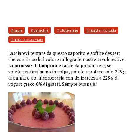
# facile
# celiachia
# gluten free
# ricetta morbida
# dolce al cucchiaio
Lasciatevi tentare da questo saporito e soffice dessert
che con il suo bel colore rallegra le nostre tavole estive.
La
mousse di lamponi
è facile da preparare e, se
volete sentirvi meno in colpa, potete montare solo 225 g
di panna e poi incorporarla con delicatezza a 225 g di
yogurt greco 0% di grassi. Sempre buona è!