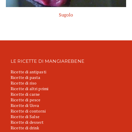
Sugolo
LE RICETTE DI MANGIAREBENE
Ricette di antipasti
Ricette di pasta
Ricette di riso
Ricette di altri primi
Ricette di carne
Ricette di pesce
Ricette di Uova
Ricette di contorni
Ricette di Salse
Ricette di dessert
Ricette di drink