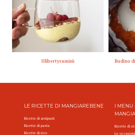
Illibertyramisù
Budino di
LE RICETTE DI MANGIAREBENE
I MENU 
MANGI
Ricette di antipasti
Ricette di pasta
Ricette di s
Ricette di riso
Le occasioni