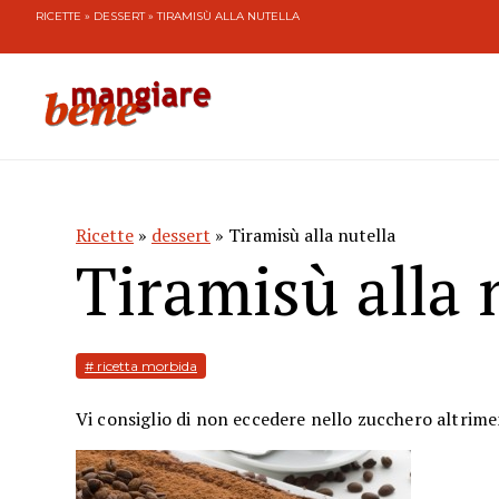
RICETTE
»
DESSERT
» TIRAMISÙ ALLA NUTELLA
Ricette
»
dessert
» Tiramisù alla nutella
Tiramisù alla 
# ricetta morbida
Vi consiglio di non eccedere nello zucchero altrime