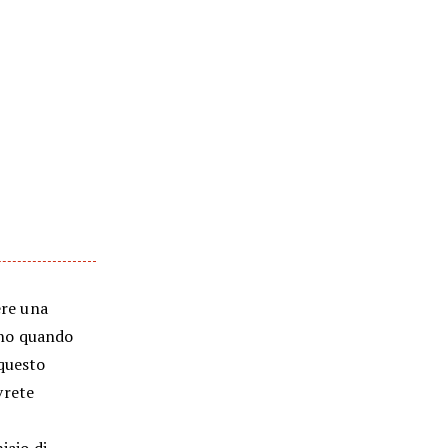
ere una
ino quando
 questo
vrete