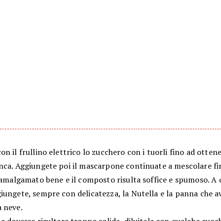
n il frullino elettrico lo zucchero con i tuorli fino ad otten
nca. Aggiungete poi il mascarpone continuate a mescolare f
è amalgamato bene e il composto risulta soffice e spumoso. A
iungete, sempre con delicatezza, la Nutella e la panna che a
 neve.