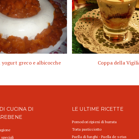
 yogurt greco e albicocche
Coppa della Vigili
DI CUCINA DI
LE ULTIME RICETTE
AREBENE
Pomodori ripieni di burrata
Torta pasticciotto
tagione
Paella di funghi - Paella de setas
 speciali