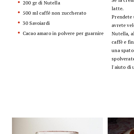
Se la crem
200 gr di Nutella
latte.
500 ml caffé non zuccherato
Prendete u
30 Savoiardi
avrete ve
Cacao amaro in polvere per guarnire
Nutella, a
caffè e fi
una spatol
spolverate
l'aiuto di 