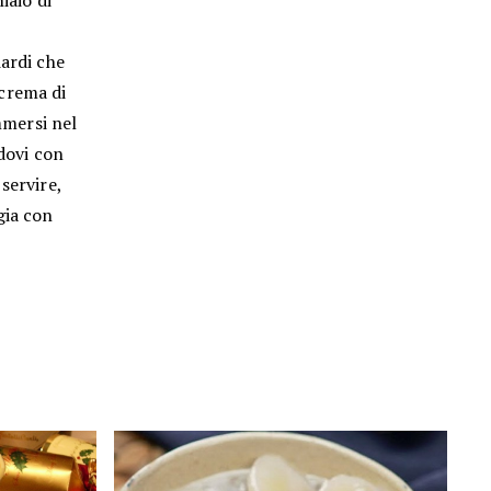
iaio di
iardi che
 crema di
mmersi nel
ndovi con
servire,
gia con