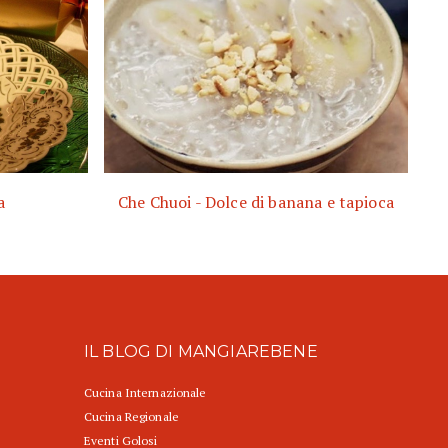
a
Che Chuoi - Dolce di banana e tapioca
IL BLOG DI MANGIAREBENE
Cucina Internazionale
Cucina Regionale
Eventi Golosi