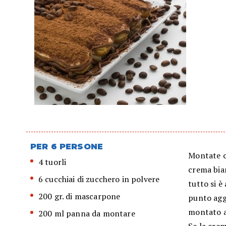
PER 6 PERSONE
Montate co
4 tuorli
crema bia
6 cucchiai di zucchero in polvere
tutto si 
200 gr. di mascarpone
punto agg
montato a
200 ml panna da montare