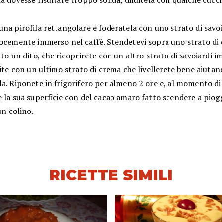
a dovesse risultare troppo solida, diluitela con qualche cucch
na pirofila rettangolare e foderatela con uno strato di savo
locemente immerso nel caffè. Stendetevi sopra uno strato di
lto un dito, che ricoprirete con un altro strato di savoiardi i
nite con un ultimo strato di crema che livellerete bene aiuta
a. Riponete in frigorifero per almeno 2 ore e, al momento di 
 la sua superficie con del cacao amaro fatto scendere a piog
un colino.
RICETTE SIMILI