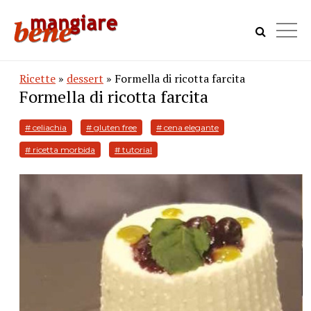
Ricette
»
dessert
» Formella di ricotta farcita
Formella di ricotta farcita
# celiachia
# gluten free
# cena elegante
# ricetta morbida
# tutorial