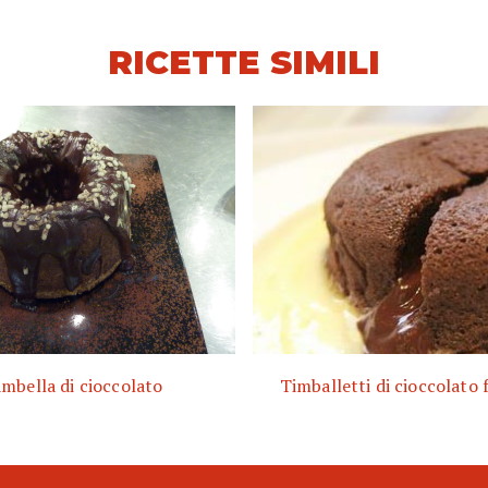
RICETTE SIMILI
ambella di cioccolato
Timballetti di cioccolato