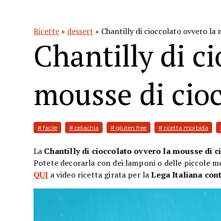
Ricette
»
dessert
» Chantilly di cioccolato ovvero la
Chantilly di c
mousse di cioc
# facile
# celiachia
# gluten free
# ricetta morbida
La
Chantilly di cioccolato ovvero la mousse di c
Potete decorarla con dei lamponi o delle piccole m
QUI
a video ricetta girata per la
Lega Italiana con