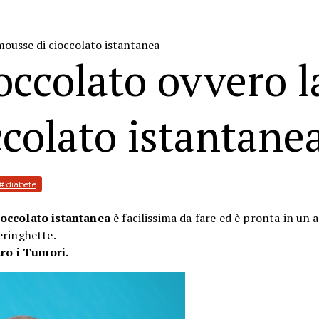
 mousse di cioccolato istantanea
ioccolato ovvero l
colato istantane
# diabete
ioccolato istantanea
è facilissima da fare
ed
è pronta in un 
eringhette.
tro i Tumori.