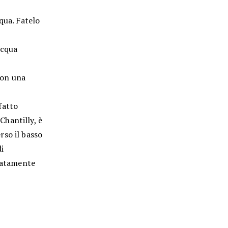
qua. Fatelo
acqua
 con una
 fatto
hantilly, è
rso il basso
i
diatamente