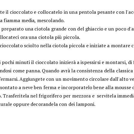
e il cioccolato e collocatelo in una pentola pesante con l'ac
e a fiamma media, mescolando.
a preparato una ciotola grande con del ghiaccio e un poco d'
llocateci ora una ciotola più piccola.
 cioccolato sciolto nella ciotola piccola e iniziate a montare
i pochi minuti il cioccolato inizierà a ispessirsi e montarsi, di
dosi come panna. Quando avrà la consistenza della classica C
fermarsi. Aggiungete con un movimento circolare dall'alto ve
montato a neve ben ferma e incorporatelo bene alla mousse d
o. Trasferitela nel frigorifero per mezzora e servitela imme
aturale oppure decorandela con dei lamponi.