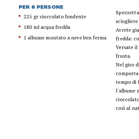
PER 6 PERSONE
Spezzettat
225 gr cioccolato fondente
scioglier
180 ml acqua fredda
Avrete gi
1 albume montato a neve ben ferma
fredda: co
Versate il
frusta.
Nel giro d
comportan
tempo di 
l'albume 
cioccolat
così al n