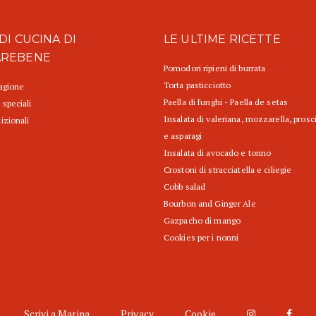
DI CUCINA DI
LE ULTIME RICETTE
AREBENE
Pomodori ripieni di burrata
Torta pasticciotto
tagione
Paella di funghi - Paella de setas
 speciali
Insalata di valeriana, mozzarella, prosc
izionali
e asparagi
Insalata di avocado e tonno
Crostoni di stracciatella e ciliegie
Cobb salad
Bourbon and Ginger Ale
Gazpacho di mango
Cookies per i nonni
Scrivi a Marina
Privacy
Cookie