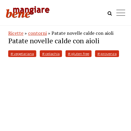
Ricette
»
contorni
» Patate novelle calde con aioli
Patate novelle calde con aioli
# vegetariana
# celiachia
# gluten free
# provenza