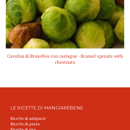
Cavolini di Bruxelles con castagne - Brussel sprouts with
chestnuts
LE RICETTE DI MANGIAREBENE
Ricette di antipasti
Ricette di pasta
Ricette di riso