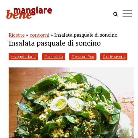
Ricette
»
contorni
» Insalata pasquale di soncino
Insalata pasquale di soncino
# vegetariana
# celiachia
# gluten free
# primavera