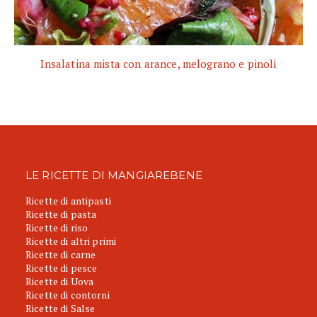
Insalatina mista con arance, melograno e pinoli
LE RICETTE DI MANGIAREBENE
Ricette di antipasti
Ricette di pasta
Ricette di riso
Ricette di altri primi
Ricette di carne
Ricette di pesce
Ricette di Uova
Ricette di contorni
Ricette di Salse