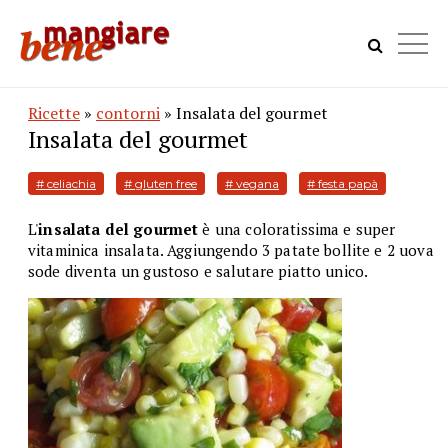
Ricette
»
contorni
» Insalata del gourmet
Insalata del gourmet
# celiachia
# gluten free
# vegana
# festa papà
L'
insalata del gourmet
è una coloratissima e super
vitaminica insalata. Aggiungendo 3 patate bollite e 2 uova
sode diventa un gustoso e salutare piatto unico.