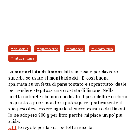
# celiachia
# gluten free
# salutare
# vitaminica
# fatto in casa
La
marmellata di limoni
fatta in casa è per davvero
superba se usate i limoni biologici. E' così buona
spalmata su un fetta di pane tostato e soprattutto ideale
per rendere stepitosa una crostata di limone. Nella
ricetta noterete che non è indicato il peso dello zucchero
in quanto a priori non lo si può sapere: praticamente il
suo peso deve essere uguale al succo estratto dai limoni.
Io ne adopero 800 g per litro perché mi piace un po' più
acida.
QUI
le regole per la sua perfetta riuscita.