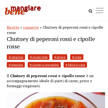
Ricette
»
conserve
» Chutney di peperoni rossi e cipolle
rosse
Chutney di peperoni rossi e cipolle
rosse
# celiachia
# gluten free
# etnica
# india
# speziata
# conserva agrodolce
# fatta in casa
Il
Chutney di peperoni rossi e cipolle rosse
è un
accompagnamento ideale di piatti di carne, pesce e
formaggi stagionati.