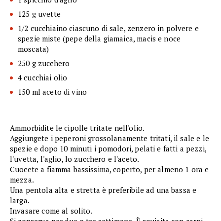
125 g uvette
1/2 cucchiaino ciascuno di sale, zenzero in polvere e
spezie miste (pepe della giamaica, macis e noce
moscata)
250 g zucchero
4 cucchiai olio
150 ml aceto di vino
Ammorbidite le cipolle tritate nell'olio.
Aggiungete i peperoni grossolanamente tritati, il sale e le
spezie e dopo 10 minuti i pomodori, pelati e fatti a pezzi,
l'uvetta, l'aglio, lo zucchero e l'aceto.
Cuocete a fiamma bassissima, coperto, per almeno 1 ora e
mezza.
Una pentola alta e stretta è preferibile ad una bassa e
larga.
Invasare come al solito.
Si conserva per due o tre settimane. È squisita con carni