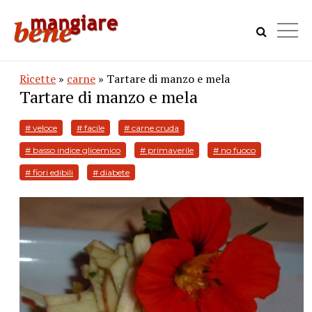
Ricette
»
carne
» Tartare di manzo e mela
Tartare di manzo e mela
# veloce
# facile
# carne cruda
# basso indice glicemico
# primaverile
# no fuoco
# fiori edibili
# diabete